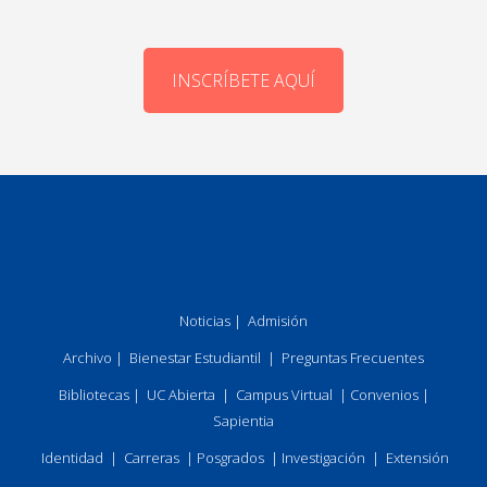
INSCRÍBETE AQUÍ
Noticias
|
Admisión
Archivo
|
Bienestar Estudiantil
|
Preguntas Frecuentes
Bibliotecas
|
UC Abierta
|
Campus Virtual
|
Convenios
|
Sapientia
Identidad
|
Carreras
|
Posgrados
|
Investigación
|
Extensión