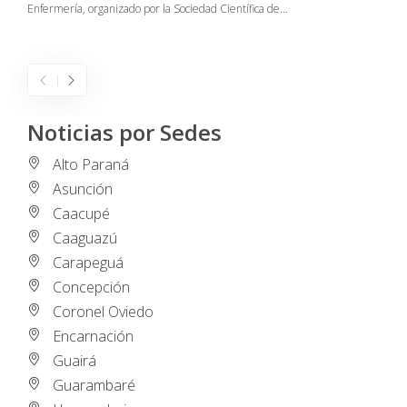
Enfermería, organizado por la Sociedad Científica de…
E
I
Noticias por Sedes
Alto Paraná
Asunción
Caacupé
Caaguazú
Carapeguá
Concepción
Coronel Oviedo
Encarnación
Guairá
Guarambaré