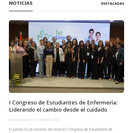
NOTICIAS
DESTACADAS
I Congreso de Estudiantes de Enfermería:
Liderando el cambio desde el cuidado
Comunicación UC
,
3 octubre, 2025
C
El jueves 02 de octubre, dio inicio el I Congreso de Estudiantes de