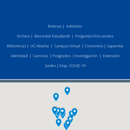
Noticias
|
Admisión
Archivo
|
Bienestar Estudiantil
|
Preguntas Frecuentes
Bibliotecas
|
UC Abierta
|
Campus Virtual
|
Convenios
|
Sapientia
Identidad
|
Carreras
|
Posgrados
|
Investigación
|
Extensión
Sedes
|
Disp. COVID-19