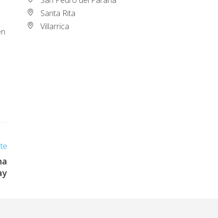
Santa Rita
Villarrica
en
nte
na
ay