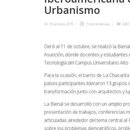
Urbanismo
UC
,
15 octubre, 2019
1 min
de lectura
2281
Del 6 al 11 de octubre, se realizó la Bie
Asunción, donde docentes y estudiantes de
Tecnología del Campus Universitario Alto
Para la ocasión, el barrio de La Chacarita
países participantes lideraron 13 grupos
transformación junto con arquitectos y l
La Bienal se desarrolló con un amplio pr
presentación de trabajos, conferencias m
articuladas alrededor del tema central aĩ 
sobre los problemas demográficos, probl