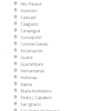
Alto Paraná
Asunción
Caacupé
Caaguazú
Carapeguá
Concepción
Coronel Oviedo
Encarnación
.
Guairá
Guarambaré
Hernandarias
Hohenau
Itapúa
María Auxiliadora
Pedro J. Caballero
San Ignacio
San Pedro del Paraná