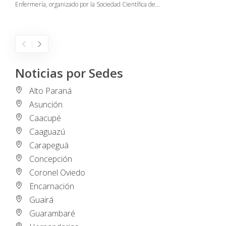
Enfermería, organizado por la Sociedad Científica de…
E
I
Noticias por Sedes
Alto Paraná
Asunción
Caacupé
Caaguazú
Carapeguá
Concepción
Coronel Oviedo
Encarnación
Guairá
Guarambaré