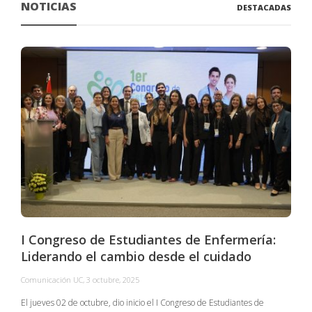
NOTICIAS
DESTACADAS
I Congreso de Estudiantes de Enfermería:
Liderando el cambio desde el cuidado
Comunicación UC
,
3 octubre, 2025
C
El jueves 02 de octubre, dio inicio el I Congreso de Estudiantes de