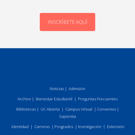
INSCRÍBETE AQUÍ
Noticias
|
Admisión
Archivo
|
Bienestar Estudiantil
|
Preguntas Frecuentes
Bibliotecas
|
UC Abierta
|
Campus Virtual
|
Convenios
|
Sapientia
Identidad
|
Carreras
|
Posgrados
|
Investigación
|
Extensión