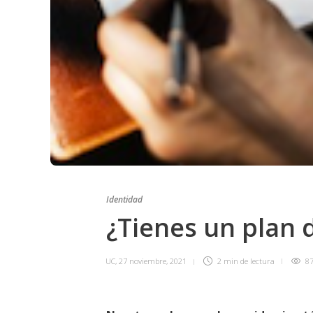
Identidad
¿Tienes un plan 
UC
,
27 noviembre, 2021
2 min
de lectura
87