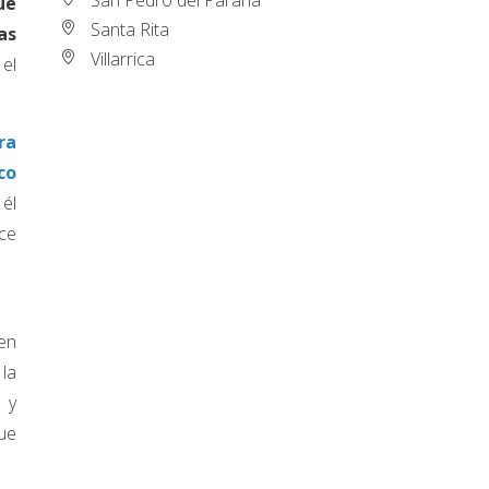
ue
Santa Rita
as
Villarrica
el
ra
co
 él
ce
en
 la
 y
ue