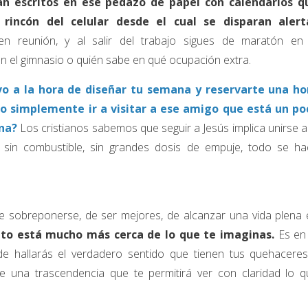
án escritos en ese pedazo de papel con calendarios q
rincón del celular desde el cual se disparan alert
 reunión, y al salir del trabajo sigues de maratón en 
en el gimnasio o quién sabe en qué ocupación extra.
vo a la hora de diseñar tu semana y reservarte una ho
o o simplemente ir a visitar a ese amigo que está un po
ena?
Los cristianos sabemos que seguir a Jesús implica unirse a
in combustible, sin grandes dosis de empuje, todo se ha
de sobreponerse, de ser mejores, de alcanzar una vida plena 
eto está mucho más cerca de lo que te imaginas.
Es en
 hallarás el verdadero sentido que tienen tus quehaceres
 de una trascendencia que te permitirá ver con claridad lo q