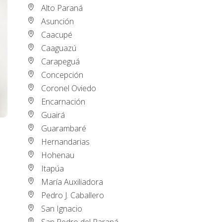
Alto Paraná
Asunción
Caacupé
Caaguazú
Carapeguá
Concepción
Coronel Oviedo
Encarnación
Guairá
Guarambaré
Hernandarias
Hohenau
Itapúa
María Auxiliadora
Pedro J. Caballero
San Ignacio
San Pedro del Paraná