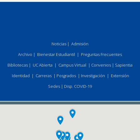
Noticias
|
Admisión
Archivo
|
Bienestar Estudiantil
|
Preguntas Frecuentes
Bibliotecas
|
UC Abierta
|
Campus Virtual
|
Convenios
|
Sapientia
Identidad
|
Carreras
|
Posgrados
|
Investigación
|
Extensión
Sedes
|
Disp. COVID-19