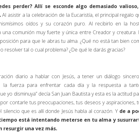
des perder? Allí se esconde algo demasiado valioso,
.
Al asistir a la celebración de la Eucaristía, el principal regalo 
ismísimos oídos y su corazón puro. Al recibirlo en la host
 una comunión muy fuerte y única entre Creador y creatura. 
sposición para que le abras tu alma. ¿Qué no está tan bien c
 resolver tal o cual problema? ¿De qué le darás gracias?
ación diario a hablar con Jesús, a tener un diálogo sincero
 la fuerza para enfrentar cada día y la respuesta a tant
ue yo disminuya” decía San Juan Bautista y esta es la actitud p
or contarle tus preocupaciones, tus deseos y aspiraciones, 
 silencio que es allí donde Jesús habla al corazón. Y
de a po
 tiempo está intentando meterse en tu alma y susurrar
n resurgir una vez más.