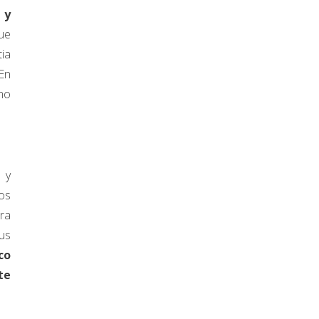
 y
que
ia
En
omo
 y
os
ara
tus
co
te