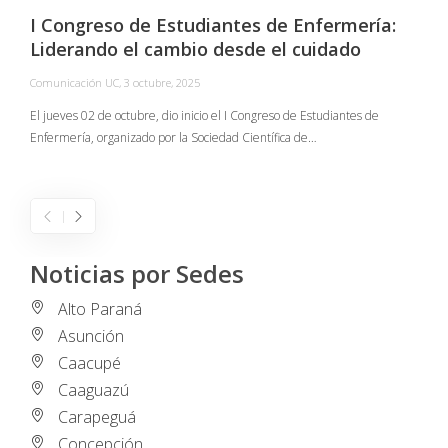
I Congreso de Estudiantes de Enfermería:
Liderando el cambio desde el cuidado
Comunicación UC
,
3 octubre, 2025
C
El jueves 02 de octubre, dio inicio el I Congreso de Estudiantes de
Enfermería, organizado por la Sociedad Científica de…
E
I
Noticias por Sedes
Alto Paraná
Asunción
Caacupé
Caaguazú
Carapeguá
Concepción