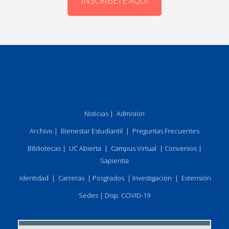
INSCRÍBETE AQUÍ
Noticias
|
Admisión
Archivo
|
Bienestar Estudiantil
|
Preguntas Frecuentes
Bibliotecas
|
UC Abierta
|
Campus Virtual
|
Convenios
|
Sapientia
Identidad
|
Carreras
|
Posgrados
|
Investigación
|
Extensión
Sedes
|
Disp. COVID-19