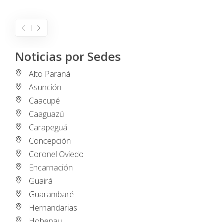
I
Noticias por Sedes
Alto Paraná
Asunción
Caacupé
Caaguazú
Carapeguá
Concepción
Coronel Oviedo
Encarnación
Guairá
Guarambaré
Hernandarias
Hohenau