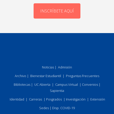
INSCRÍBETE AQUÍ
Noticias
|
Admisión
Archivo
|
Bienestar Estudiantil
|
Preguntas Frecuentes
Bibliotecas
|
UC Abierta
|
Campus Virtual
|
Convenios
|
Sapientia
Identidad
|
Carreras
|
Posgrados
|
Investigación
|
Extensión
Sedes
|
Disp. COVID-19