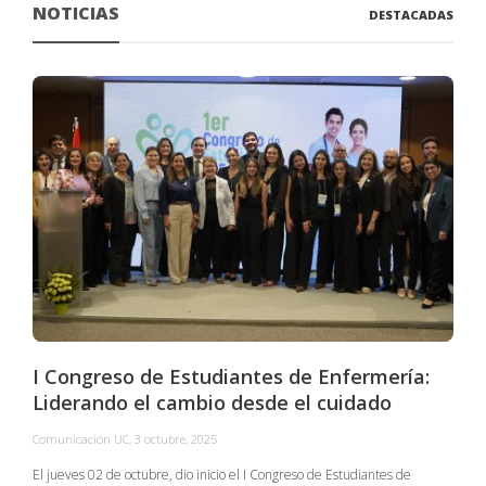
NOTICIAS
DESTACADAS
I Congreso de Estudiantes de Enfermería:
Liderando el cambio desde el cuidado
Comunicación UC
,
3 octubre, 2025
C
El jueves 02 de octubre, dio inicio el I Congreso de Estudiantes de