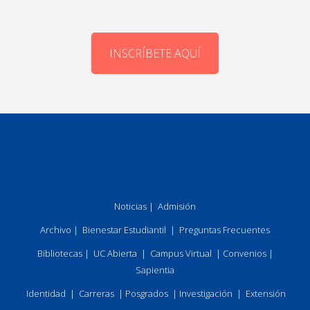
INSCRÍBETE AQUÍ
Noticias
|
Admisión
Archivo
|
Bienestar Estudiantil
|
Preguntas Frecuentes
Bibliotecas
|
UC Abierta
|
Campus Virtual
|
Convenios
|
Sapientia
Identidad
|
Carreras
|
Posgrados
|
Investigación
|
Extensión