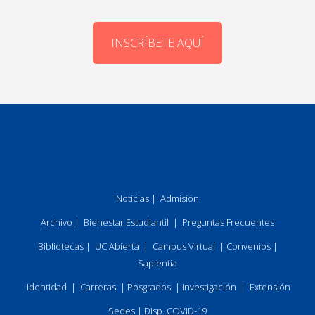
INSCRÍBETE AQUÍ
Noticias
|
Admisión
Archivo
|
Bienestar Estudiantil
|
Preguntas Frecuentes
Bibliotecas
|
UC Abierta
|
Campus Virtual
|
Convenios
|
Sapientia
Identidad
|
Carreras
|
Posgrados
|
Investigación
|
Extensión
Sedes
|
Disp. COVID-19