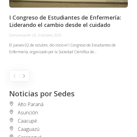
I Congreso de Estudiantes de Enfermería:
Liderando el cambio desde el cuidado
Comunicación UC
,
3 octubre, 2025
C
El jueves 02 de octubre, dio inicio el I Congreso de Estudiantes de
Enfermería, organizado por la Sociedad Científica de…
E
I
Noticias por Sedes
Alto Paraná
Asunción
Caacupé
Caaguazú