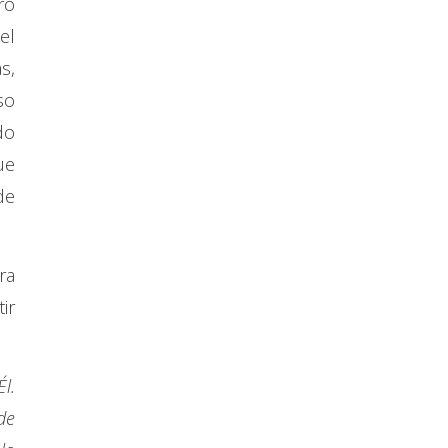
ro
el
s,
so
do
ue
de
ra
ir
l.
de