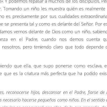
o». Y podemos repasar a muchos de los discípulos. Pe
r. Tomando un niño les muestra quién es realmente 
no es precisamente por sus cualidades extraordinaria
ue se presenta tal y como es delante del Señor. Por e
damos vernos delante de Dios como un niño, sabien
ianza en el Padre, cuando nos demos cuenta q
e nosotros, pero teniendo claro que todo depende 
biendo que ella, que supo ponerse como esclava, e
 que es la criatura más perfecta que ha podido exist
s, reconocerse hijos, descansar en el Padre, fiarse de É
 es necesario hacerse pequeños como niños. En el sentido 