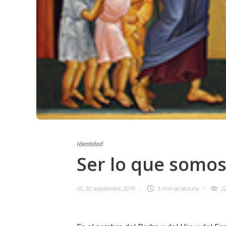
Identidad
Ser lo que somos
UC
,
30 septiembre, 2019
3 min
de lectura
2