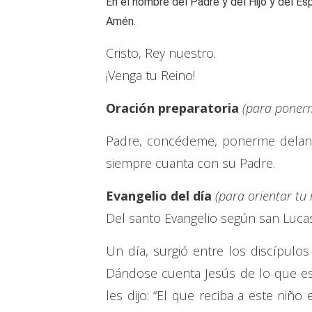
En el nombre del Padre y del Hijo y del Esp
Amén.
Cristo, Rey nuestro.
¡Venga tu Reino!
Oración preparatoria
(para ponerm
Padre, concédeme, ponerme delan
siempre cuanta con su Padre.
Evangelio del día
(para orientar tu
Del santo Evangelio según san Lucas
Un día, surgió entre los discípulo
Dándose cuenta Jesús de lo que est
les dijo: “El que reciba a este niñ