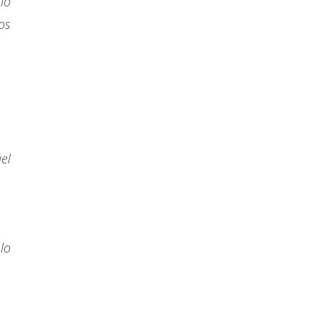
lo
os
el
lo