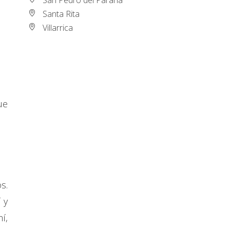
Santa Rita
Villarrica
ue
s.
 y
í,