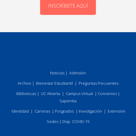
INSCRÍBETE AQUÍ
Noticias
|
Admisión
Archivo
|
Bienestar Estudiantil
|
Preguntas Frecuentes
Bibliotecas
|
UC Abierta
|
Campus Virtual
|
Convenios
|
Sapientia
Identidad
|
Carreras
|
Posgrados
|
Investigación
|
Extensión
Sedes
|
Disp. COVID-19