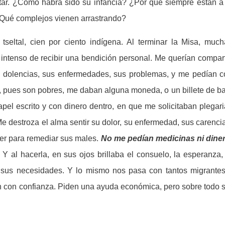
citar. ¿Cómo habrá sido su infancia? ¿Por qué siempre están a
 ¿Qué complejos vienen arrastrando?
seltal, cien por ciento indígena. Al terminar la Misa, much
ntenso de recibir una bendición personal. Me querían compart
s dolencias, sus enfermedades, sus problemas, y me pedían c
a, pues son pobres, me daban alguna moneda, o un billete de b
el escrito y con dinero dentro, en que me solicitaban plegar
e destroza el alma sentir su dolor, su enfermedad, sus carenci
er para remediar sus males.
No me pedían medicinas ni diner
. Y al hacerla, en sus ojos brillaba el consuelo, la esperanza,
r sus necesidades. Y lo mismo nos pasa con tantos migrantes
 con confianza. Piden una ayuda económica, pero sobre todo 