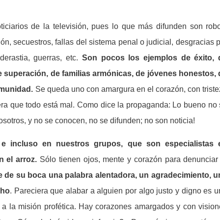
iciarios de la televisión, pues lo que más difunden son robo
n, secuestros, fallas del sistema penal o judicial, desgracias 
derastia, guerras, etc.
Son pocos los ejemplos de éxito, 
de superación, de familias armónicas, de jóvenes honestos, 
omunidad.
Se queda uno con amargura en el corazón, con trist
iera que todo está mal. Como dice la propaganda: Lo bueno no
sotros, y no se conocen, no se difunden; no son noticia!
e incluso en nuestros grupos, que son especialistas 
n el arroz.
Sólo tienen ojos, mente y corazón para denunciar 
 de su boca una palabra alentadora, un agradecimiento, u
cho
. Pareciera que alabar a alguien por algo justo y digno es 
n a la misión profética. Hay corazones amargados y con visio