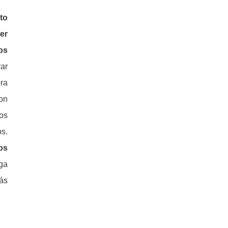
to
er
os
ar
bra
on
os
s.
os
aga
ás