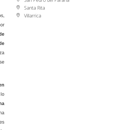
Santa Rita
Villarrica
s,
por
de
de
eza
 se
en
lo
na
una
nes