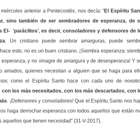
miércoles anterior a Pentecostés, nos decía: “
El Espíritu San
r, sino también de ser sembradores de esperanza, de s
El- ‘paráclitos’, es decir, consoladores y defensores de l
za
. Un cristiano puede sembrar amarguras, puede sembr
n hace esto, no es un buen cristiano. ¡Siembra esperanza: siem
e esperanza, y no vinagre de amargura y de desesperanza! Y s
 no amados, quienes necesitan a alguien que se haga para ell
fensor, como el Espíritu Santo hace con cada uno de nosotro
con los más necesitados, con los más descartados, con l
más
. ¡Defensores y consoladores! Que el Espíritu Santo nos h
Nos haga derrochar esperanza con todos aquellos que están m
s aquellos que tienen necesidad” (31-V-2017).