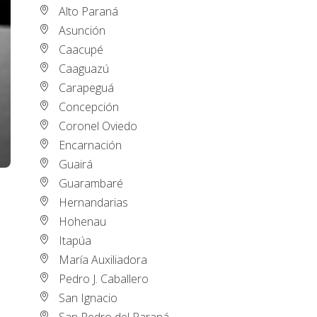
Alto Paraná
Asunción
Caacupé
Caaguazú
Carapeguá
Concepción
Coronel Oviedo
Encarnación
Guairá
Guarambaré
Hernandarias
Hohenau
Itapúa
María Auxiliadora
Pedro J. Caballero
San Ignacio
San Pedro del Paraná