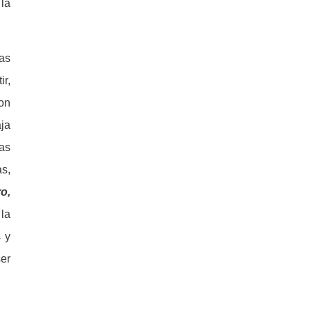
 la
as
ir,
on
aja
ias
as,
o,
 la
 y
ser