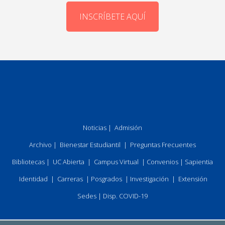
INSCRÍBETE AQUÍ
Noticias
|
Admisión
Archivo
|
Bienestar Estudiantil
|
Preguntas Frecuentes
Bibliotecas
|
UC Abierta
|
Campus Virtual
|
Convenios
|
Sapientia
Identidad
|
Carreras
|
Posgrados
|
Investigación
|
Extensión
Sedes
|
Disp. COVID-19