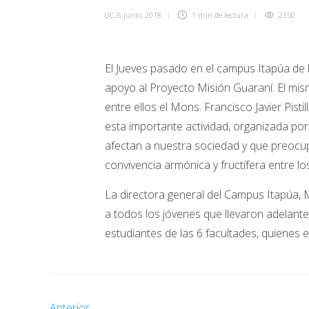
UC
,
6 junio, 2018
1 min
de lectura
2350
El Jueves pasado en el campus Itapúa de la
apoyo al Proyecto Misión Guaraní. El mi
entre ellos el Mons. Francisco Javier Pist
esta importante actividad, organizada po
afectan a nuestra sociedad y que preocu
convivencia armónica y fructífera entre l
La directora general del Campus Itapúa, M
a todos los jóvenes que llevaron adelante 
estudiantes de las 6 facultades, quienes 
Anterior