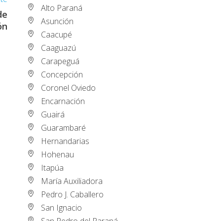
Alto Paraná
de
Asunción
ón
Caacupé
Caaguazú
Carapeguá
Concepción
Coronel Oviedo
Encarnación
Guairá
Guarambaré
Hernandarias
Hohenau
Itapúa
María Auxiliadora
Pedro J. Caballero
San Ignacio
San Pedro del Paraná