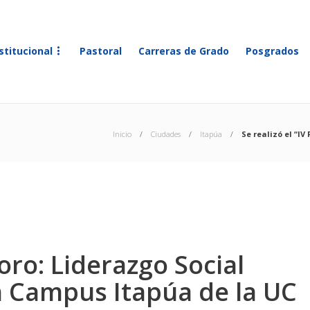
stitucional
Pastoral
Carreras de Grado
Posgrados
Inicio
Ciudades
Itapúa
Se realizó el “I
Foro: Liderazgo Social
n Campus Itapúa de la UC