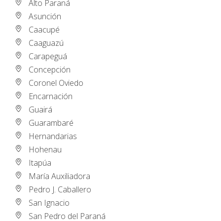
Alto Paraná
Asunción
Caacupé
Caaguazú
Carapeguá
Concepción
Coronel Oviedo
Encarnación
Guairá
Guarambaré
Hernandarias
Hohenau
Itapúa
María Auxiliadora
Pedro J. Caballero
San Ignacio
San Pedro del Paraná