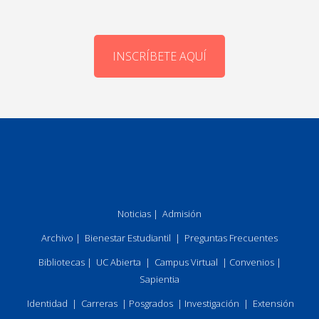
INSCRÍBETE AQUÍ
Noticias
|
Admisión
Archivo
|
Bienestar Estudiantil
|
Preguntas Frecuentes
Bibliotecas
|
UC Abierta
|
Campus Virtual
|
Convenios
|
Sapientia
Identidad
|
Carreras
|
Posgrados
|
Investigación
|
Extensión