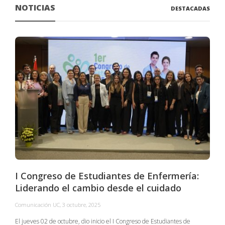
NOTICIAS
DESTACADAS
I Congreso de Estudiantes de Enfermería:
Liderando el cambio desde el cuidado
Comunicación UC
,
3 octubre, 2025
C
El jueves 02 de octubre, dio inicio el I Congreso de Estudiantes de