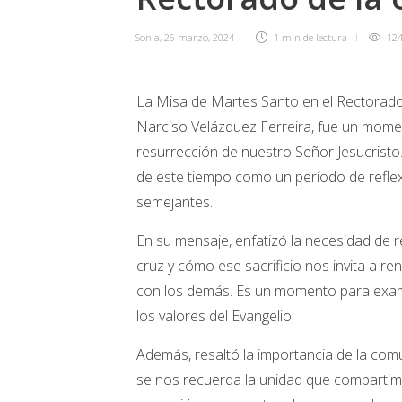
Sonia
,
26 marzo, 2024
1 min
de lectura
12
La Misa de Martes Santo en el Rectorado d
Narciso Velázquez Ferreira, fue un moment
resurrección de nuestro Señor Jesucristo
de este tiempo como un período de refle
semejantes.
En su mensaje, enfatizó la necesidad de ref
cruz y cómo ese sacrificio nos invita a r
con los demás. Es un momento para exam
los valores del Evangelio.
Además, resaltó la importancia de la comun
se nos recuerda la unidad que compartimo