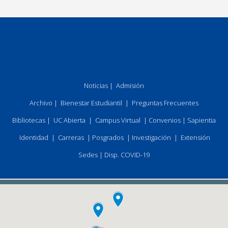
Noticias
|
Admisión
Archivo
|
Bienestar Estudiantil
|
Preguntas Frecuentes
Bibliotecas
|
UC Abierta
|
Campus Virtual
|
Convenios
|
Sapientia
Identidad
|
Carreras
|
Posgrados
|
Investigación
|
Extensión
Sedes
|
Disp. COVID-19