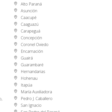
Alto Paraná
Asunción
Caacupé
Caaguazú
Carapeguá
Concepción
Coronel Oviedo
Encarnación
Guairá
Guarambaré
Hernandarias
Hohenau
Itapúa
María Auxiliadora
Pedro J. Caballero
o,
San Ignacio
San Pedro del Paraná