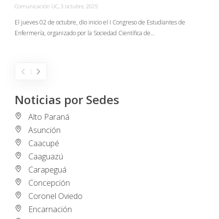
Comunicación UC
,
3 octubre, 2025
C
El jueves 02 de octubre, dio inicio el I Congreso de Estudiantes de
Enfermería, organizado por la Sociedad Científica de…
E
I
Noticias por Sedes
Alto Paraná
Asunción
Caacupé
Caaguazú
Carapeguá
Concepción
Coronel Oviedo
Encarnación