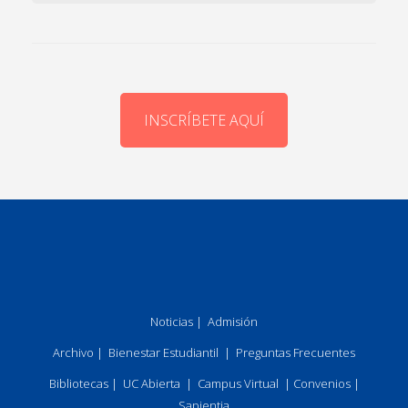
INSCRÍBETE AQUÍ
Noticias
|
Admisión
Archivo
|
Bienestar Estudiantil
|
Preguntas Frecuentes
Bibliotecas
|
UC Abierta
|
Campus Virtual
|
Convenios
|
Sapientia