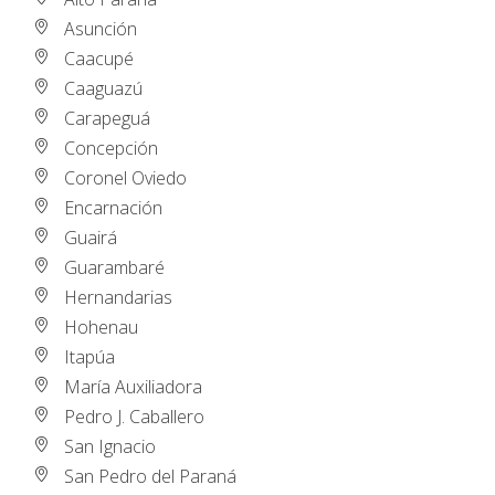
Asunción
Caacupé
Caaguazú
Carapeguá
Concepción
Coronel Oviedo
Encarnación
Guairá
Guarambaré
Hernandarias
Hohenau
Itapúa
María Auxiliadora
Pedro J. Caballero
San Ignacio
San Pedro del Paraná