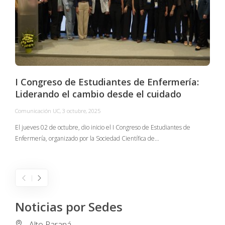
I Congreso de Estudiantes de Enfermería:
Liderando el cambio desde el cuidado
Comunicación UC
,
3 octubre, 2025
C
El jueves 02 de octubre, dio inicio el I Congreso de Estudiantes de
Enfermería, organizado por la Sociedad Científica de…
E
I
Noticias por Sedes
Alto Paraná