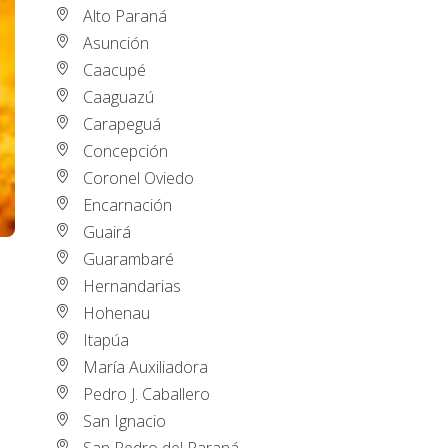
Alto Paraná
Asunción
Caacupé
Caaguazú
Carapeguá
Concepción
Coronel Oviedo
Encarnación
Guairá
Guarambaré
Hernandarias
Hohenau
Itapúa
María Auxiliadora
Pedro J. Caballero
San Ignacio
San Pedro del Paraná