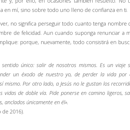
te y, por ello, en ocasiones también resuelto. No 
a en mí, sino sobre todo uno lleno de confianza en ti.
r, no significa perseguir todo cuanto tenga nombre 
ombre de felicidad. Aun cuando suponga renunciar a m
mplique: porque, nuevamente, todo consistirá en busc
 sentido único: salir de nosotros mismos. Es un viaje s
ender un éxodo de nuestro yo, de perder la vida por é
sí mismo. Por otro lado, a Jesús no le gustan los recorrid
as vidas de doble vía. Pide ponerse en camino ligeros, sal
s, anclados únicamente en él».
o de 2016).