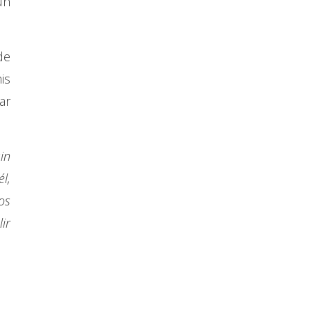
un
de
is
ar
in
l,
os
ir