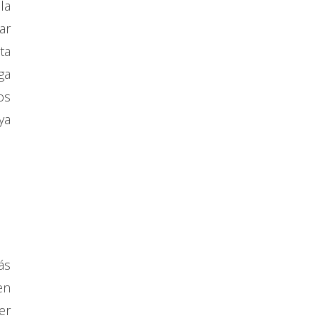
la
ar
ta
ga
os
ya
ás
en
er