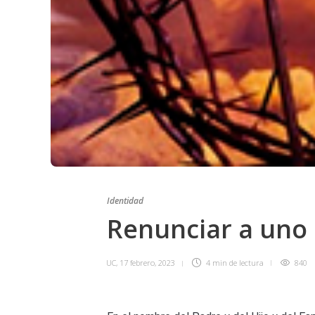
Identidad
Renunciar a uno
UC
,
17 febrero, 2023
4 min
de lectura
840