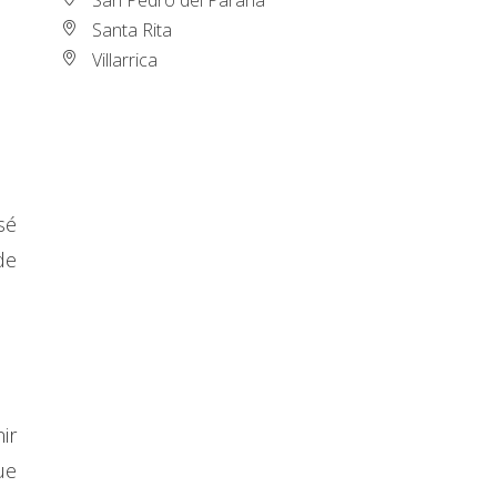
Santa Rita
Villarrica
sé
de
ir
ue