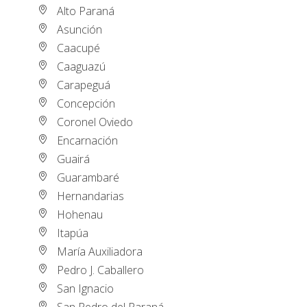
Alto Paraná
Asunción
Caacupé
Caaguazú
Carapeguá
Concepción
Coronel Oviedo
Encarnación
Guairá
Guarambaré
Hernandarias
Hohenau
Itapúa
María Auxiliadora
Pedro J. Caballero
San Ignacio
San Pedro del Paraná