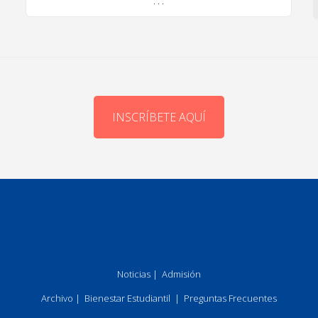
. . .
INSCRÍBETE AQUÍ
Noticias
|
Admisión
Archivo
|
Bienestar Estudiantil
|
Preguntas Frecuentes