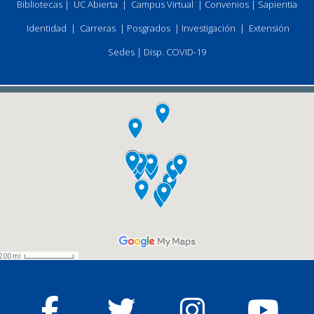
Bibliotecas
|
UC Abierta
|
Campus Virtual
|
Convenios
|
Sapientia
Identidad
|
Carreras
|
Posgrados
|
Investigación
|
Extensión
Sedes
|
Disp. COVID-19