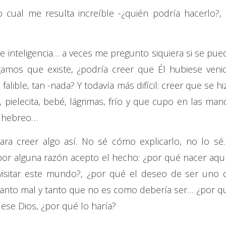
 cual me resulta increíble -¿quién podría hacerlo?, 
re inteligencia… a veces me pregunto siquiera si se pue
igamos que existe, ¿podría creer que Él hubiese veni
alible, tan -nada? Y todavía más difícil: creer que se hi
pielecita, bebé, lágrimas, frío y que cupo en las man
o hebreo…
ara creer algo así. No sé cómo explicarlo, no lo sé.
r alguna razón acepto el hecho: ¿por qué nacer aquí
visitar este mundo?, ¿por qué el deseo de ser uno 
tanto mal y tanto que no es como debería ser… ¿por q
í ese Dios, ¿por qué lo haría?