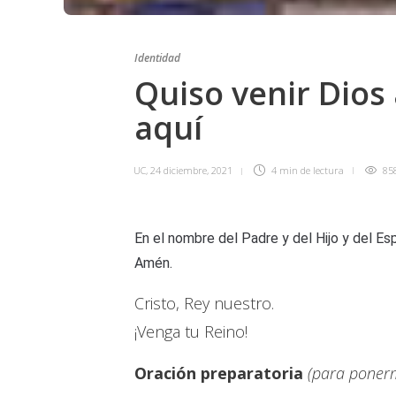
Identidad
Quiso venir Dios
aquí
UC
,
24 diciembre, 2021
4 min
de lectura
85
En el nombre del Padre y del Hijo y del Esp
Amén.
Cristo, Rey nuestro.
¡Venga tu Reino!
Oración preparatoria
(para ponerm