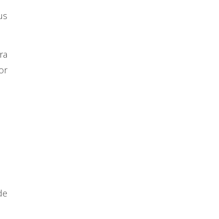
us
ra
or
de