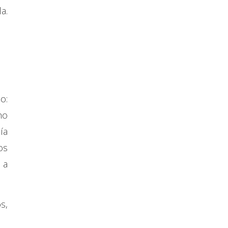
a.
o:
ho
ía
os
 a
s,