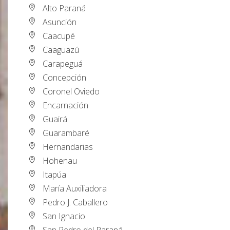
Alto Paraná
Asunción
Caacupé
Caaguazú
Carapeguá
Concepción
Coronel Oviedo
Encarnación
Guairá
Guarambaré
Hernandarias
Hohenau
Itapúa
María Auxiliadora
Pedro J. Caballero
San Ignacio
San Pedro del Paraná