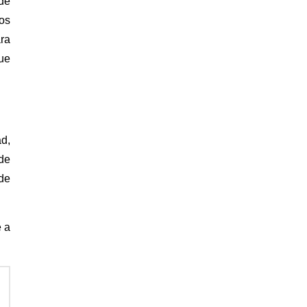
de
os
ra
ue
ad,
de
 de
e a