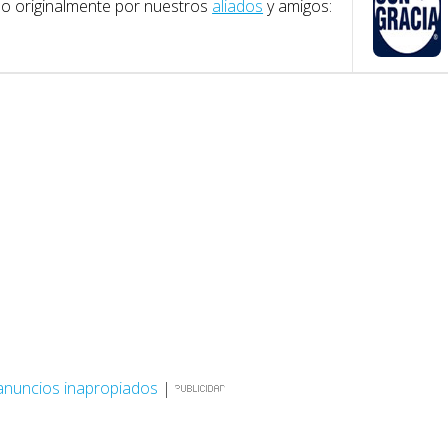
ado originalmente por nuestros
aliados
y amigos:
anuncios inapropiados
|