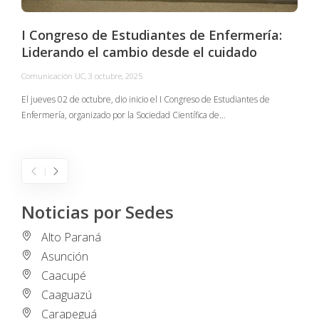
I Congreso de Estudiantes de Enfermería:
Liderando el cambio desde el cuidado
Comunicación UC
,
3 octubre, 2025
C
El jueves 02 de octubre, dio inicio el I Congreso de Estudiantes de
Enfermería, organizado por la Sociedad Científica de…
E
I
Noticias por Sedes
Alto Paraná
Asunción
Caacupé
Caaguazú
Carapeguá