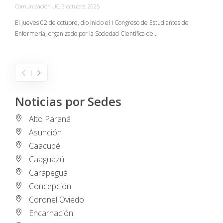
Comunicación UC
,
3 octubre, 2025
C
El jueves 02 de octubre, dio inicio el I Congreso de Estudiantes de
Enfermería, organizado por la Sociedad Científica de…
E
I
Noticias por Sedes
Alto Paraná
Asunción
Caacupé
Caaguazú
Carapeguá
Concepción
Coronel Oviedo
Encarnación