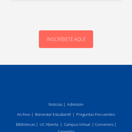
INSCRÍBETE AQUÍ
Noticias
|
Admisión
Archivo
|
Bienestar Estudiantil
|
Preguntas Frecuentes
Bibliotecas
|
UC Abierta
|
Campus Virtual
|
Convenios
|
Sapientia