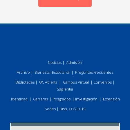
Noticias
|
Admisión
Archivo
|
Bienestar Estudiantil
|
Preguntas Frecuentes
Bibliotecas
|
UC Abierta
|
Campus Virtual
|
Convenios
|
Sapientia
Identidad
|
Carreras
|
Posgrados
|
Investigación
|
Extensión
Sedes
|
Disp. COVID-19