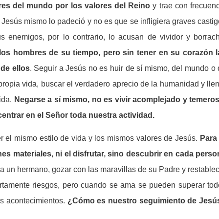
ores del mundo por los valores del Reino
y trae con frecuen
Jesús mismo lo padeció y no es que se infligiera graves casti
s enemigos, por lo contrario, lo acusan de vividor y borrach
los hombres de su tiempo, pero sin tener en su corazón l
de ellos
. Seguir a Jesús no es huir de sí mismo, del mundo o
la propia vida, buscar el verdadero aprecio de la humanidad y lle
ida.
Negarse a sí mismo, no es vivir acomplejado y temeros
entrar en el Señor toda nuestra actividad.
er el mismo estilo de vida y los mismos valores de Jesús.
Para 
nes materiales, ni el disfrutar, sino descubrir en cada pers
 a un hermano, gozar con las maravillas de su Padre y restable
iertamente riesgos, pero cuando se ama se pueden superar tod
sos acontecimientos.
¿Cómo es nuestro seguimiento de Jesú