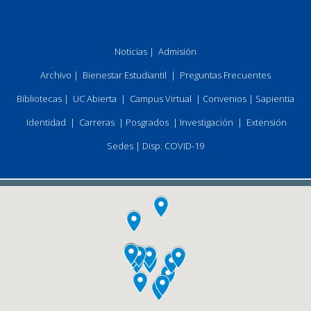
Noticias
|
Admisión
Archivo
|
Bienestar Estudiantil
|
Preguntas Frecuentes
Bibliotecas
|
UC Abierta
|
Campus Virtual
|
Convenios
|
Sapientia
Identidad
|
Carreras
|
Posgrados
|
Investigación
|
Extensión
Sedes
|
Disp. COVID-19