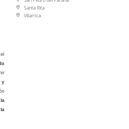
Santa Rita
Villarrica
el
do
nir
 y
ión
la
 la