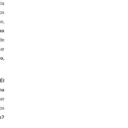
cia
gos
o,
as
 de
nar
o,
Él
ona
cer
os
s?