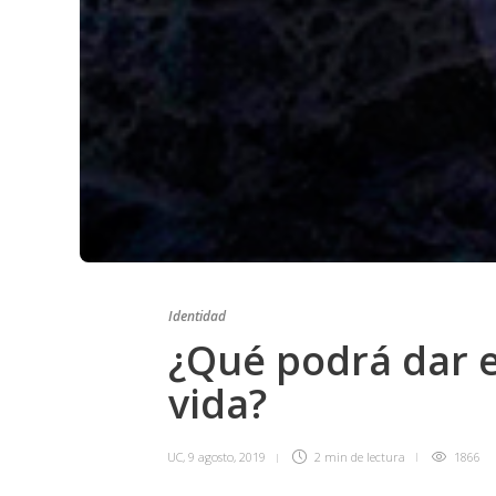
Identidad
¿Qué podrá dar 
vida?
UC
,
9 agosto, 2019
2 min
de lectura
1866