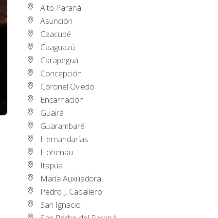
Alto Paraná
Asunción
Caacupé
Caaguazú
Carapeguá
Concepción
Coronel Oviedo
Encarnación
Guairá
Guarambaré
Hernandarias
Hohenau
Itapúa
María Auxiliadora
Pedro J. Caballero
San Ignacio
San Pedro del Paraná