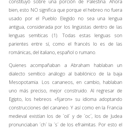
constituyó sobre una porción de Palestina. Ahora
bien, esto NO significa que porque el hebreo no fuera
usado por el Pueblo Elegido no sea una lengua
antigua, considerada por los lingüistas dentro de las
lenguas semíticas (1). Todas estas lenguas son
parientes entre sí, como el francés lo es de las
románicas, del italiano, español o rumano.
Quienes acompañaban a Abraham hablaban un
dialecto semítico análogo al babilónico de la baja
Mesopotamia. Los cananeos, en cambio, hablaban
uno más preciso, mejor construido. Al regresar de
Egipto, los hebreos «fijaron» su idioma adoptando
construcciones del cananeo. Y así como en la Francia
medieval existían los de ´oil´ y de ´oc´, los de Judea
pronunciaban ´ch´ la ´s´ de los efraimitas. Por esto el