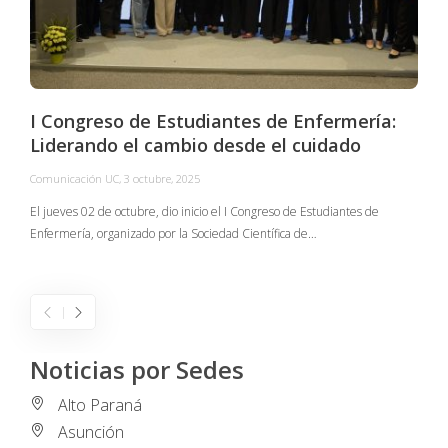
I Congreso de Estudiantes de Enfermería:
Liderando el cambio desde el cuidado
Comunicación UC
,
3 octubre, 2025
C
El jueves 02 de octubre, dio inicio el I Congreso de Estudiantes de
Enfermería, organizado por la Sociedad Científica de…
E
I
Noticias por Sedes
Alto Paraná
Asunción