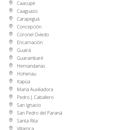
Caacupé
Caaguazú
Carapeguá
Concepción
Coronel Oviedo
Encarnación
Guairá
Guarambaré
Hernandarias
Hohenau
Itapúa
María Auxiliadora
Pedro J. Caballero
San Ignacio
San Pedro del Paraná
Santa Rita
Villarrica