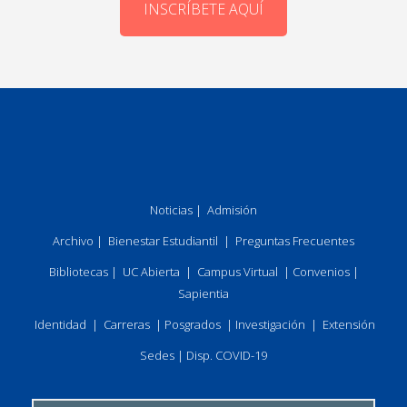
INSCRÍBETE AQUÍ
Noticias
|
Admisión
Archivo
|
Bienestar Estudiantil
|
Preguntas Frecuentes
Bibliotecas
|
UC Abierta
|
Campus Virtual
|
Convenios
|
Sapientia
Identidad
|
Carreras
|
Posgrados
|
Investigación
|
Extensión
Sedes
|
Disp. COVID-19