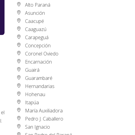
Alto Paraná
Asunción
Caacupé
Caaguazú
Carapeguá
Concepción
Coronel Oviedo
Encarnación
Guairá
Guarambaré
Hernandarias
Hohenau
Itapúa
María Auxiliadora
 el
Pedro J. Caballero
.
San Ignacio
San Pedro del Paraná