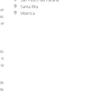
Santa Rita
que
Villarrica
as
 el
tas
 si
la
 de
 de