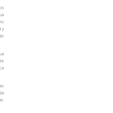
os
gua
 no
d y
ás
gua
nte
ca
as
ida
ir;