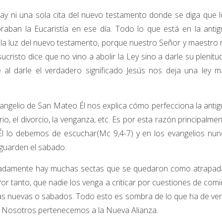
ay ni una sola cita del nuevo testamento donde se diga que l
raban la Eucaristía en ese día. Todo lo que está en la anti
 la luz del nuevo testamento, porque nuestro Señor y maestro
risto dice que no vino a abolir la Ley sino a darle su plenitu
 al darle el verdadero significado Jesús nos deja una ley m
vangelio de San Mateo Él nos explica cómo perfecciona la anti
rio, el divorcio, la venganza, etc. Es por esta razón principalme
l lo debemos de escuchar(Mc 9,4-7) y en los evangelios nun
 guarden el sabado.
adamente hay muchas sectas que se quedaron como atrapad
Por tanto, que nadie los venga a criticar por cuestiones de com
unas nuevas o sabados. Todo esto es sombra de lo que ha de ven
17. Nosotros pertenecemos a la Nueva Alianza.