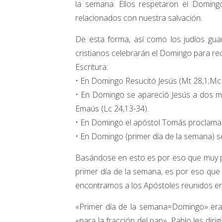
la semana. Ellos respetaron el Doming
relacionados con nuestra salvación.
De esta forma, así como los judíos gua
cristianos celebrarán el Domingo para r
Escritura:
• En Domingo Resucitó Jesús (Mt 28,1;Mc 1
• En Domingo se apareció Jesús a dos muj
Emaús (Lc 24,13-34).
• En Domingo el apóstol Tomás proclama s
• En Domingo (primer día de la semana) se
Basándose en esto es por eso que muy pr
primer día de la semana, es por eso que 
encontramos a los Apóstoles reunidos en 
«Primer día de la semana=Domingo» era
«para la fracción del pan». Pablo les diri