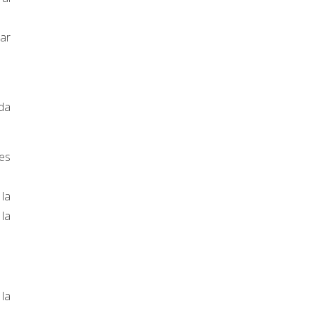
har
da
ues
 la
 la
la