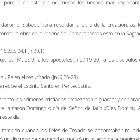
o porque en este día ocurrieron los hechos más important
rdaron el Sabado para recordar la obra de la creación, así l
ecordar la obra de la redención. Comprobemos esto en la Sagr
6,2;Lc 24,1 Jn 20,1).
eres (Mt 28,9), a los apóstoles(Jn 20,19-20), a los discípulos
u Fe en el resucitado (Jn19,26-28).
 recibe el Espíritu Santo en Pentecostés.
onto los primeros cristianos empezaron a guardar y celebrar
le llamaron Domingo o día del Señor, del latín «Dies Domini». 
este día:
 también cuando los fieles de Tróada se encontraban reunid
gió un discurso de despedida y realizó un milagro para reanimar