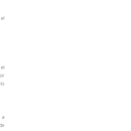
el
 el
or
 lo
 a
 de