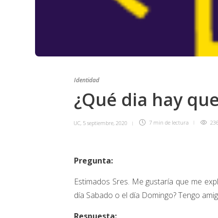
Identidad
¿Qué dia hay qu
UC
,
5 septiembre, 2020
7 min
de lectura
23
Pregunta:
Estimados Sres. Me gustaría que me expli
día Sabado o el día Domingo? Tengo ami
Respuesta: