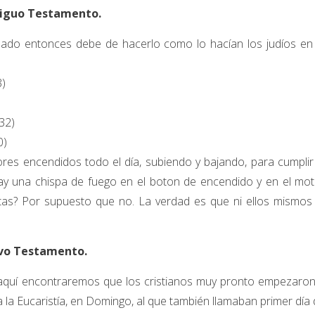
ntiguo Testamento.
abado entonces debe de hacerlo como lo hacían los judíos en 
3)
32)
0)
res encendidos todo el día, subiendo y bajando, para cumplir
y una chispa de fuego en el boton de encendido y en el mot
stas? Por supuesto que no. La verdad es que ni ellos mismos
evo Testamento.
quí encontraremos que los cristianos muy pronto empezaron
ea la Eucaristía, en Domingo, al que también llamaban primer día