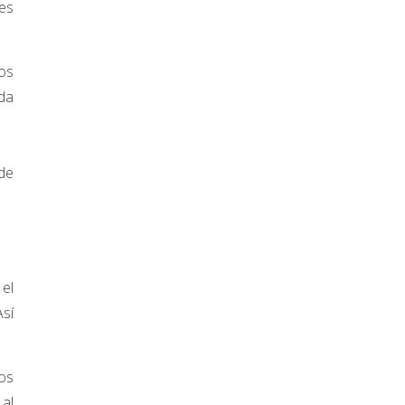
es
os
ada
 de
 el
Así
os
 al