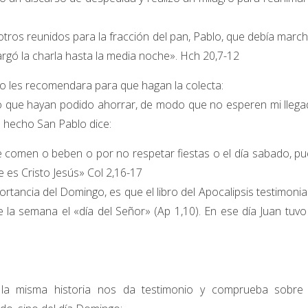
otros reunidos para la fracción del pan, Pablo, que debía marc
largó la charla hasta la media noche». Hch 20,7-12
lo les recomendara para que hagan la colecta:
 que hayan podido ahorrar, de modo que no esperen mi llega
e hecho San Pablo dice:
ue comen o beben o por no respetar fiestas o el día sabado, p
 es Cristo Jesús» Col 2,16-17
rtancia del Domingo, es que el libro del Apocalipsis testimonia
 la semana el «día del Señor» (Ap 1,10). En ese día Juan tuvo
 misma historia nos da testimonio y comprueba sobre 