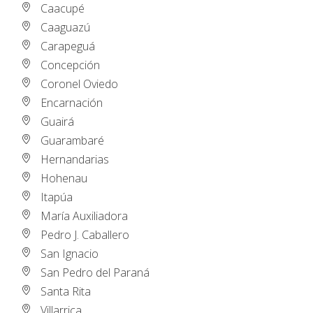
Caacupé
Caaguazú
Carapeguá
Concepción
Coronel Oviedo
Encarnación
Guairá
Guarambaré
Hernandarias
Hohenau
Itapúa
María Auxiliadora
Pedro J. Caballero
San Ignacio
San Pedro del Paraná
Santa Rita
Villarrica