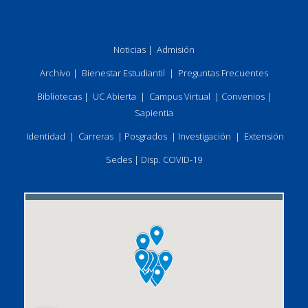
Noticias
|
Admisión
Archivo
|
Bienestar Estudiantil
|
Preguntas Frecuentes
Bibliotecas
|
UC Abierta
|
Campus Virtual
|
Convenios
|
Sapientia
Identidad
|
Carreras
|
Posgrados
|
Investigación
|
Extensión
Sedes
|
Disp. COVID-19