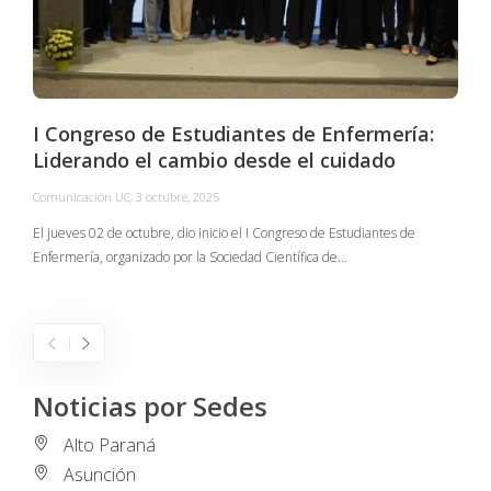
I Congreso de Estudiantes de Enfermería:
Liderando el cambio desde el cuidado
Comunicación UC
,
3 octubre, 2025
C
El jueves 02 de octubre, dio inicio el I Congreso de Estudiantes de
Enfermería, organizado por la Sociedad Científica de…
E
I
Noticias por Sedes
Alto Paraná
Asunción