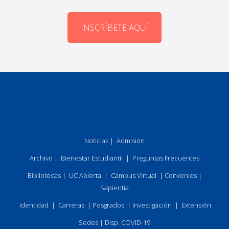
INSCRÍBETE AQUÍ
Noticias
|
Admisión
Archivo
|
Bienestar Estudiantil
|
Preguntas Frecuentes
Bibliotecas
|
UC Abierta
|
Campus Virtual
|
Convenios
|
Sapientia
Identidad
|
Carreras
|
Posgrados
|
Investigación
|
Extensión
Sedes
|
Disp. COVID-19