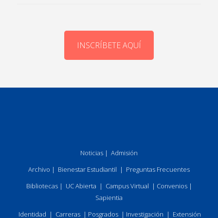
INSCRÍBETE AQUÍ
Noticias
|
Admisión
Archivo
|
Bienestar Estudiantil
|
Preguntas Frecuentes
Bibliotecas
|
UC Abierta
|
Campus Virtual
|
Convenios
|
Sapientia
Identidad
|
Carreras
|
Posgrados
|
Investigación
|
Extensión