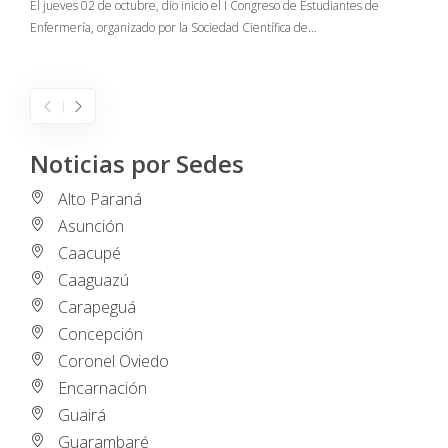
El jueves 02 de octubre, dio inicio el I Congreso de Estudiantes de
Enfermería, organizado por la Sociedad Científica de…
E
I
Noticias por Sedes
Alto Paraná
Asunción
Caacupé
Caaguazú
Carapeguá
Concepción
Coronel Oviedo
Encarnación
Guairá
Guarambaré