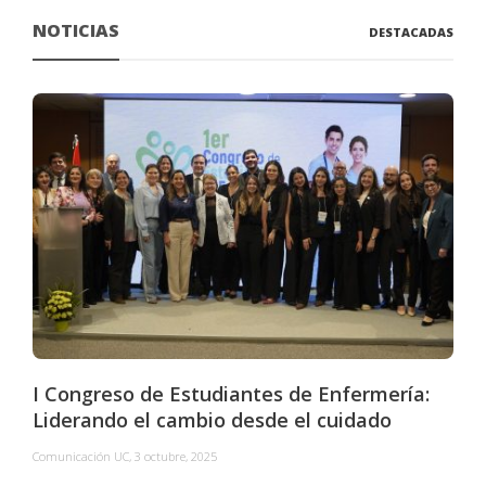
NOTICIAS
DESTACADAS
I Congreso de Estudiantes de Enfermería:
Liderando el cambio desde el cuidado
Comunicación UC
,
3 octubre, 2025
C