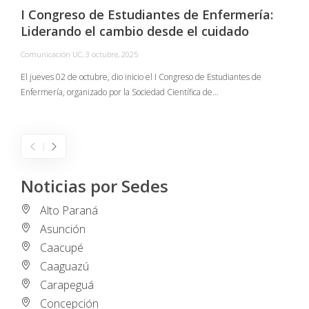
I Congreso de Estudiantes de Enfermería:
Liderando el cambio desde el cuidado
Comunicación UC
,
3 octubre, 2025
C
El jueves 02 de octubre, dio inicio el I Congreso de Estudiantes de
Enfermería, organizado por la Sociedad Científica de…
E
I
Noticias por Sedes
Alto Paraná
Asunción
Caacupé
Caaguazú
Carapeguá
Concepción