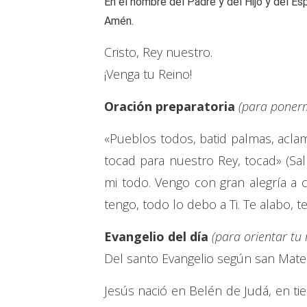
En el nombre del Padre y del Hijo y del Esp
Amén.
Cristo, Rey nuestro.
¡Venga tu Reino!
Oración preparatoria
(para ponerm
«Pueblos todos, batid palmas, aclam
tocad para nuestro Rey, tocad» (Sal
mi todo. Vengo con gran alegría a c
tengo, todo lo debo a Ti. Te alabo, t
Evangelio del día
(para orientar tu
Del santo Evangelio según san Mate
Jesús nació en Belén de Judá, en t