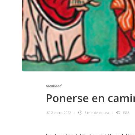
Identidad
Ponerse en camin
UC
,
2 enero, 2022
5 min
de lectura
1363