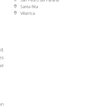
Santa Rita
Villarrica
d;
es
ue
on