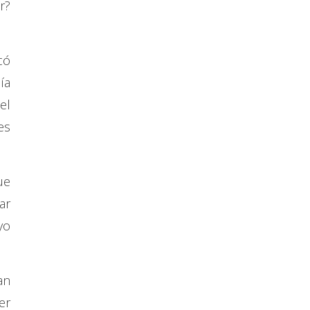
r?
có
ía
el
es
ue
ar
yo
an
er