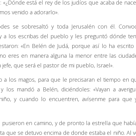
: «¿Dónde está el rey de los judíos que acaba de nace
emos venido a adorarlo».
odes se sobresaltó y toda Jerusalén con él. Convo
 a los escribas del pueblo y les preguntó dónde ten
estaron: «En Belén de Judá, porque así lo ha escrito 
á, no eres en manera alguna la menor entre las ciudad
n jefe, que será el pastor de mi pueblo, Israel».
 a los magos, para que le precisaran el tiempo en q
a y los mandó a Belén, diciéndoles: «Vayan a averigu
iño, y cuando lo encuentren, avísenme para que 
 pusieron en camino, y de pronto la estrella que habí
asta que se detuvo encima de donde estaba el niño. Al v