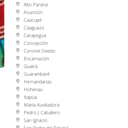
Alto Paraná
Asunción
Caacupé
Caaguazú
Carapeguá
Concepción
Coronel Oviedo
Encarnación
Guairá
Guarambaré
Hernandarias
Hohenau
Itapúa
María Auxiliadora
Pedro J. Caballero
San Ignacio
San Pedro del Paraná