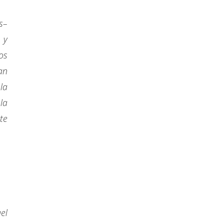
s–
 y
os
an
la
la
te
el