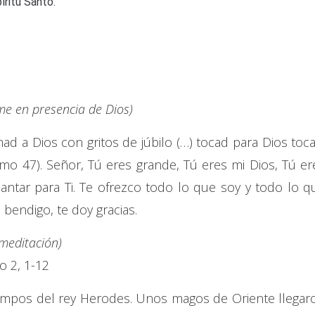
íritu Santo.
e en presencia de Dios)
ad a Dios con gritos de júbilo (…) tocad para Dios toca
mo 47). Señor, Tú eres grande, Tú eres mi Dios, Tú er
antar para Ti. Te ofrezco todo lo que soy y todo lo q
e bendigo, te doy gracias.
 meditación)
o 2, 1-12
iempos del rey Herodes. Unos magos de Oriente llegar