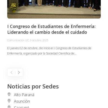
I Congreso de Estudiantes de Enfermería:
Liderando el cambio desde el cuidado
Comunicación UC
,
3 octubre, 2025
C
El jueves 02 de octubre, dio inicio el I Congreso de Estudiantes de
Enfermería, organizado por la Sociedad Científica de…
E
I
Noticias por Sedes
Alto Paraná
Asunción
Caacupé