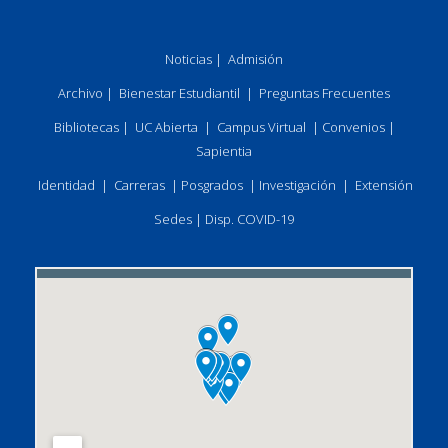
Noticias
|
Admisión
Archivo
|
Bienestar Estudiantil
|
Preguntas Frecuentes
Bibliotecas
|
UC Abierta
|
Campus Virtual
|
Convenios
|
Sapientia
Identidad
|
Carreras
|
Posgrados
|
Investigación
|
Extensión
Sedes
|
Disp. COVID-19