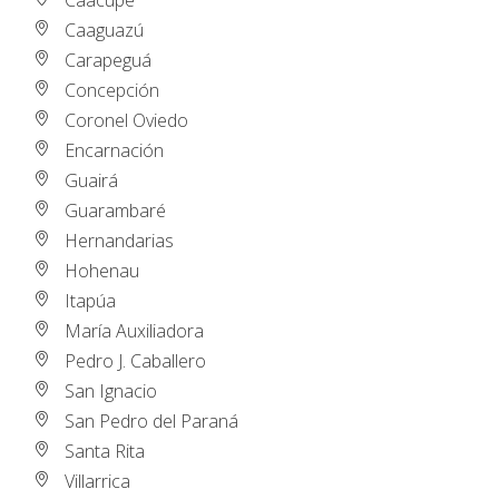
Caacupé
Caaguazú
Carapeguá
Concepción
Coronel Oviedo
Encarnación
Guairá
Guarambaré
Hernandarias
Hohenau
Itapúa
María Auxiliadora
Pedro J. Caballero
San Ignacio
San Pedro del Paraná
Santa Rita
Villarrica