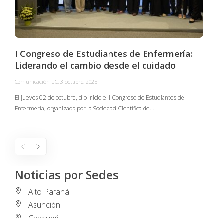
I Congreso de Estudiantes de Enfermería:
Liderando el cambio desde el cuidado
Comunicación UC
,
3 octubre, 2025
C
El jueves 02 de octubre, dio inicio el I Congreso de Estudiantes de
Enfermería, organizado por la Sociedad Científica de…
E
I
Noticias por Sedes
Alto Paraná
Asunción