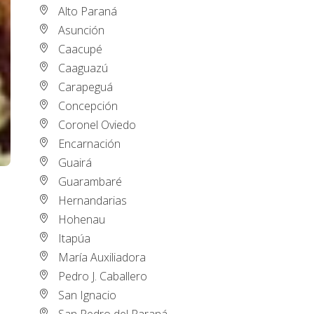
Alto Paraná
Asunción
Caacupé
Caaguazú
Carapeguá
Concepción
Coronel Oviedo
Encarnación
Guairá
Guarambaré
Hernandarias
Hohenau
Itapúa
María Auxiliadora
Pedro J. Caballero
San Ignacio
San Pedro del Paraná