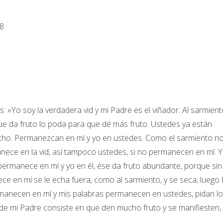
-8
os: «Yo soy la verdadera vid y mi Padre es el viñador. Al sarmien
 que da fruto lo poda para que dé más fruto. Ustedes ya están
dicho. Permanezcan en mí y yo en ustedes. Como el sarmiento n
anece en la vid, así tampoco ustedes, si no permanecen en mí. 
e permanece en mí y yo en él, ése da fruto abundante, porque sin
e en mí se le echa fuera, como al sarmiento, y se seca; luego 
permanecen en mí y mis palabras permanecen en ustedes, pidan lo
 de mi Padre consiste en que den mucho fruto y se manifiesten,