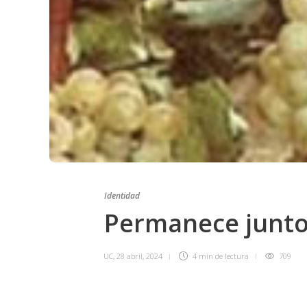
Identidad
Permanece junto
UC
,
28 abril, 2024
4 min
de lectura
709