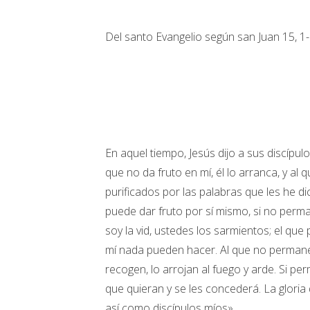
Del santo Evangelio según san Juan 15, 1
En aquel tiempo, Jesús dijo a sus discípul
que no da fruto en mí, él lo arranca, y al
purificados por las palabras que les he 
puede dar fruto por sí mismo, si no perm
soy la vid, ustedes los sarmientos; el qu
mí nada pueden hacer. Al que no permanec
recogen, lo arrojan al fuego y arde. Si 
que quieran y se les concederá. La gloria
así como discípulos míos».