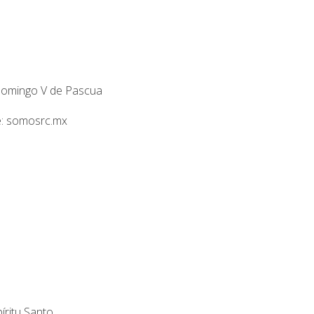
 Domingo V de Pascua
te: somosrc.mx
íritu Santo.