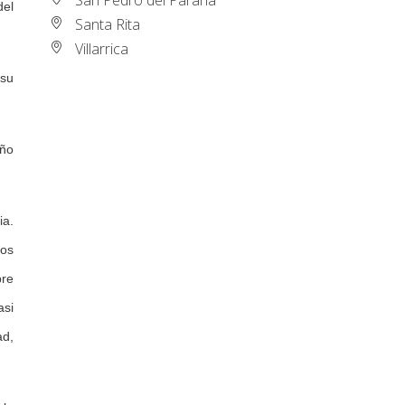
del
Santa Rita
Villarrica
 su
año
ia.
Los
bre
asi
ad,