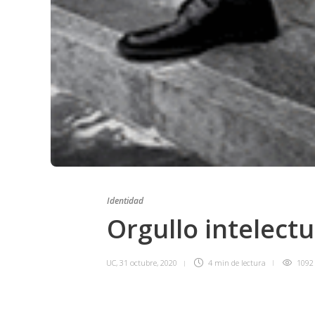
Identidad
Orgullo intelec
UC
,
31 octubre, 2020
4 min
de lectura
1092