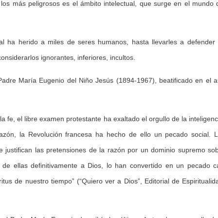
 los más peligrosos es el ámbito intelectual, que surge en el mundo 
ctual ha herido a miles de seres humanos, hasta llevarles a defender
nsiderarlos ignorantes, inferiores, incultos.
Padre María Eugenio del Niño Jesús (1894-1967), beatificado en el 
 la fe, el libre examen protestante ha exaltado el orgullo de la inteligenc
razón, la Revolución francesa ha hecho de ello un pecado social. 
e justifican las pretensiones de la razón por un dominio supremo so
ir de ellas definitivamente a Dios, lo han convertido en un pecado c
tus de nuestro tiempo” (“Quiero ver a Dios”, Editorial de Espiritualid