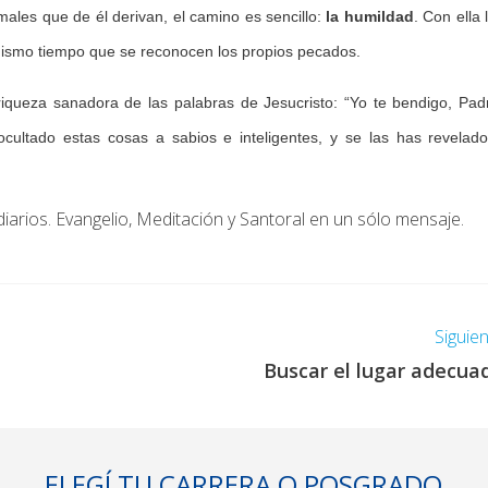
 males que de él derivan, el camino es sencillo:
la humildad
. Con ella 
l mismo tiempo que se reconocen los propios pecados.
riqueza sanadora de las palabras de Jesucristo: “Yo te bendigo, Pad
ocultado estas cosas a sabios e inteligentes, y se las has revelad
diarios. Evangelio, Meditación y Santoral en un sólo mensaje.
Siguie
Buscar el lugar adecua
ELEGÍ TU CARRERA O POSGRADO