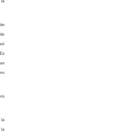
 la
-de
 de
así
 Es
las
 no
ños
 la
 la