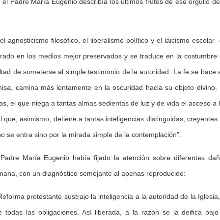
el Padre María Eugenio describía los últimos frutos de ese orgullo de
l agnosticismo filosófico, el liberalismo político y el laicismo escolar 
trado en los medios mejor preservados y se traduce en la costumbre
icultad de someterse al simple testimonio de la autoridad. La fe se hace 
isa, camina más lentamente en la oscuridad hacia su objeto divino.
as, el que niega a tantas almas sedientas de luz y de vida el acceso a 
 que, asimismo, detiene a tantas inteligencias distinguidas, creyentes
o se entra sino por la mirada simple de la contemplación”.
 Padre María Eugenio había fijado la atención sobre diferentes da
humana, con un diagnóstico semejante al apenas reproducido:
Reforma protestante sustrajo la inteligencia a la autoridad de la Iglesia,
odas las obligaciones. Así liberada, a la razón se la deifica bajo