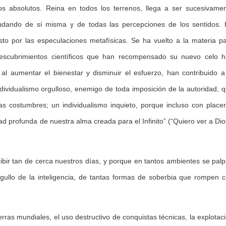
s absolutos. Reina en todos los terrenos, llega a ser sucesivame
 dudando de sí misma y de todas las percepciones de los sentidos.
sto por las especulaciones metafísicas. Se ha vuelto a la materia p
descubrimientos científicos que han recompensado su nuevo celo 
l aumentar el bienestar y disminuir el esfuerzo, han contribuido a
dividualismo orgulloso, enemigo de toda imposición de la autoridad, 
as costumbres; un individualismo inquieto, porque incluso con place
 profunda de nuestra alma creada para el Infinito” (“Quiero ver a Dio
ribir tan de cerca nuestros días, y porque en tantos ambientes se pal
ullo de la inteligencia, de tantas formas de soberbia que rompen 
erras mundiales, el uso destructivo de conquistas técnicas, la explotac