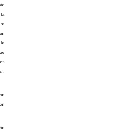
nte
 Ha
ara
han
 la
que
res
s”,
pan
con
ión