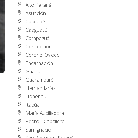
Alto Paraná
Asunción
Caacupé
Caaguazú
Carapeguá
Concepción
Coronel Oviedo
Encarnación
Guairá
Guarambaré
Hernandarias
Hohenau
Itapúa
María Auxiliadora
Pedro J. Caballero
San Ignacio
San Pedro del Paraná