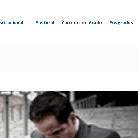
stitucional
Pastoral
Carreras de Grado
Posgrados