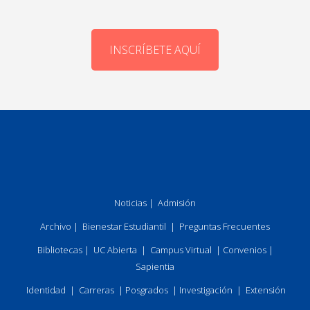
INSCRÍBETE AQUÍ
Noticias
|
Admisión
Archivo
|
Bienestar Estudiantil
|
Preguntas Frecuentes
Bibliotecas
|
UC Abierta
|
Campus Virtual
|
Convenios
|
Sapientia
Identidad
|
Carreras
|
Posgrados
|
Investigación
|
Extensión