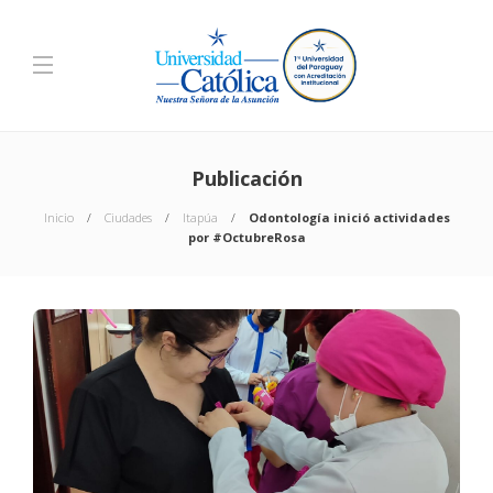
Publicación
Inicio
Ciudades
Itapúa
Odontología inició actividades
por #OctubreRosa