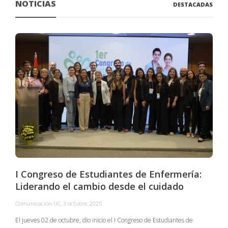
NOTICIAS
DESTACADAS
I Congreso de Estudiantes de Enfermería:
Liderando el cambio desde el cuidado
Comunicación UC
,
3 octubre, 2025
C
El jueves 02 de octubre, dio inicio el I Congreso de Estudiantes de