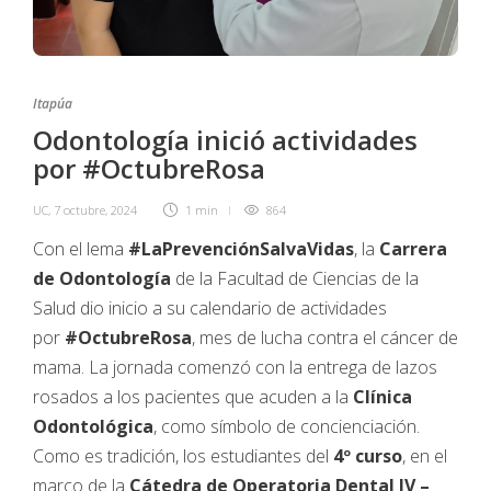
Itapúa
Odontología inició actividades
por #OctubreRosa
UC
,
7 octubre, 2024
1 min
864
Con el lema
#LaPrevenciónSalvaVidas
, la
Carrera
de Odontología
de la Facultad de Ciencias de la
Salud dio inicio a su calendario de actividades
por
#OctubreRosa
, mes de lucha contra el cáncer de
mama. La jornada comenzó con la entrega de lazos
rosados a los pacientes que acuden a la
Clínica
Odontológica
, como símbolo de concienciación.
Como es tradición, los estudiantes del
4º curso
, en el
marco de la
Cátedra de Operatoria Dental IV –