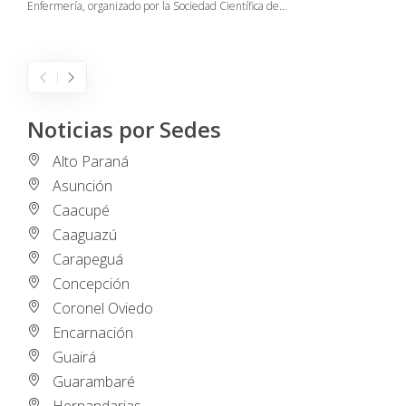
Enfermería, organizado por la Sociedad Científica de…
E
I
Noticias por Sedes
Alto Paraná
Asunción
Caacupé
Caaguazú
Carapeguá
Concepción
Coronel Oviedo
Encarnación
Guairá
Guarambaré