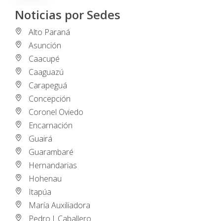
Noticias por Sedes
Alto Paraná
Asunción
Caacupé
Caaguazú
Carapeguá
Concepción
Coronel Oviedo
Encarnación
Guairá
Guarambaré
Hernandarias
Hohenau
Itapúa
María Auxiliadora
Pedro J. Caballero