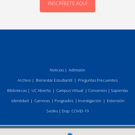
INSCRÍBETE AQUÍ
Noticias
|
Admisión
Archivo
|
Bienestar Estudiantil
|
Preguntas Frecuentes
Bibliotecas
|
UC Abierta
|
Campus Virtual
|
Convenios
|
Sapientia
Identidad
|
Carreras
|
Posgrados
|
Investigación
|
Extensión
Sedes
|
Disp. COVID-19