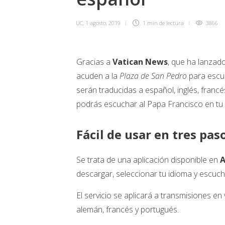
UC
,
1 agosto, 2019
1 min
de lectura
3866
Gracias a
Vatican News
, que ha lanzad
acuden a la
Plaza de San Pedro
para escuc
serán traducidas a español, inglés, francé
podrás escuchar al Papa Francisco en tu
Fácil de usar en tres pas
Se trata de una aplicación disponible en
A
descargar, seleccionar tu idioma y escuch
El servicio se aplicará a transmisiones en v
alemán, francés y portugués.