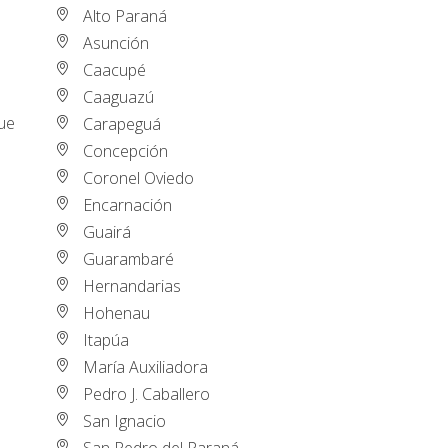
Alto Paraná
Asunción
Caacupé
Caaguazú
que
Carapeguá
Concepción
Coronel Oviedo
Encarnación
Guairá
Guarambaré
Hernandarias
Hohenau
Itapúa
María Auxiliadora
Pedro J. Caballero
San Ignacio
San Pedro del Paraná