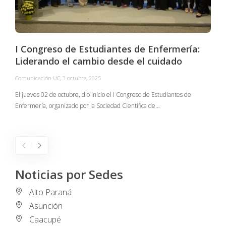
I Congreso de Estudiantes de Enfermería:
Liderando el cambio desde el cuidado
Comunicación UC
,
3 octubre, 2025
C
El jueves 02 de octubre, dio inicio el I Congreso de Estudiantes de
Enfermería, organizado por la Sociedad Científica de…
E
I
Noticias por Sedes
Alto Paraná
Asunción
Caacupé