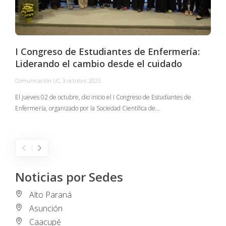
I Congreso de Estudiantes de Enfermería:
Liderando el cambio desde el cuidado
Comunicación UC
,
3 octubre, 2025
C
El jueves 02 de octubre, dio inicio el I Congreso de Estudiantes de
Enfermería, organizado por la Sociedad Científica de…
E
I
Noticias por Sedes
Alto Paraná
Asunción
Caacupé