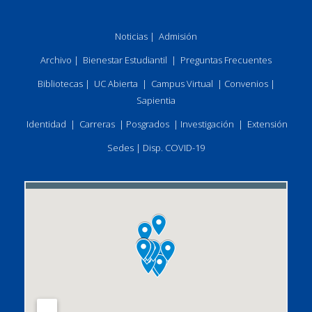
Noticias
|
Admisión
Archivo
|
Bienestar Estudiantil
|
Preguntas Frecuentes
Bibliotecas
|
UC Abierta
|
Campus Virtual
|
Convenios
|
Sapientia
Identidad
|
Carreras
|
Posgrados
|
Investigación
|
Extensión
Sedes
|
Disp. COVID-19