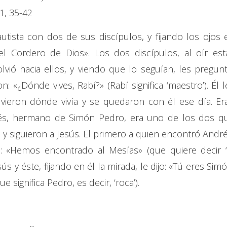
1, 35-42
utista con dos de sus discípulos, y fijando los ojos 
 el Cordero de Dios». Los dos discípulos, al oír est
olvió hacia ellos, y viendo que lo seguían, les pregunt
: «¿Dónde vives, Rabí?» (Rabí significa ‘maestro’). Él l
, vieron dónde vivía y se quedaron con él ese día. Er
rés, hermano de Simón Pedro, era uno de los dos q
 y siguieron a Jesús. El primero a quien encontró André
: «Hemos encontrado al Mesías» (que quiere decir ‘
ús y éste, fijando en él la mirada, le dijo: «Tú eres Simó
e significa Pedro, es decir, ‘roca’).