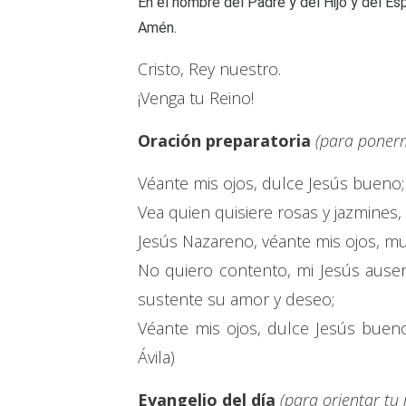
En el nombre del Padre y del Hijo y del Esp
Amén.
Cristo, Rey nuestro.
¡Venga tu Reino!
Oración preparatoria
(para ponerm
Véante mis ojos, dulce Jesús bueno;
Vea quien quisiere rosas y jazmines, q
Jesús Nazareno, véante mis ojos, m
No quiero contento, mi Jesús ause
sustente su amor y deseo;
Véante mis ojos, dulce Jesús buen
Ávila)
Evangelio del día
(para orientar tu