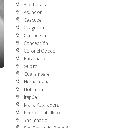
Alto Paraná
Asunción
Caacupé
Caaguazú
Carapeguá
Concepción
Coronel Oviedo
Encarnación
Guairá
Guarambaré
Hernandarias
Hohenau
Itapúa
María Auxiliadora
Pedro J. Caballero
San Ignacio
San Pedro del Paraná