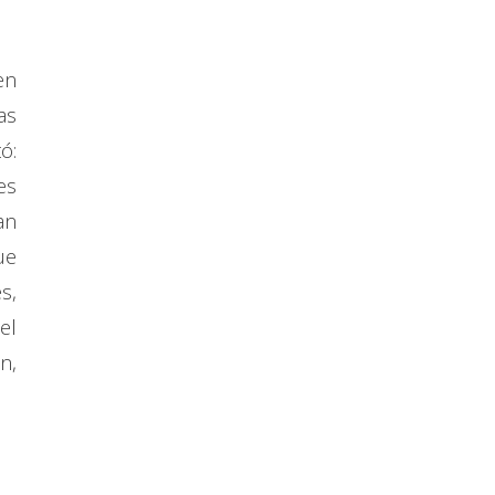
en
as
ó:
es
an
ue
s,
el
n,