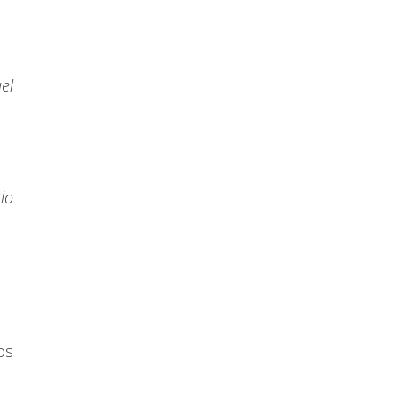
el
lo
os