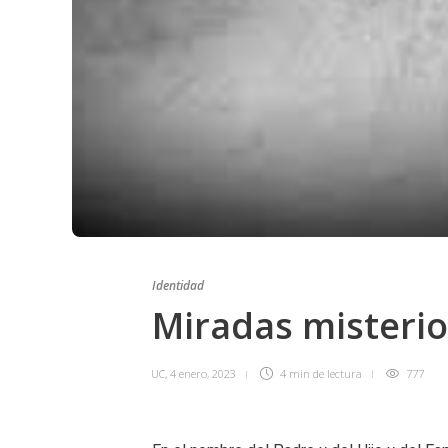
Identidad
Miradas misteri
UC
,
4 enero, 2023
4 min
de lectura
777