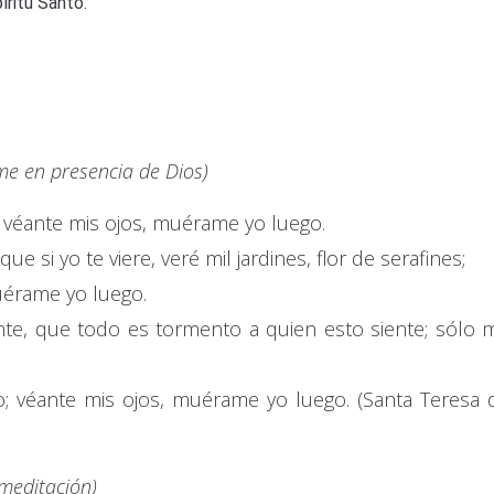
íritu Santo.
e en presencia de Dios)
 véante mis ojos, muérame yo luego.
ue si yo te viere, veré mil jardines, flor de serafines;
uérame yo luego.
nte, que todo es tormento a quien esto siente; sólo 
o; véante mis ojos, muérame yo luego. (Santa Teresa 
 meditación)