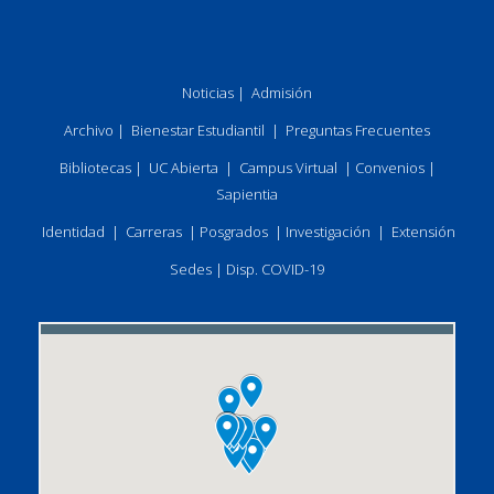
Noticias
|
Admisión
Archivo
|
Bienestar Estudiantil
|
Preguntas Frecuentes
Bibliotecas
|
UC Abierta
|
Campus Virtual
|
Convenios
|
Sapientia
Identidad
|
Carreras
|
Posgrados
|
Investigación
|
Extensión
Sedes
|
Disp. COVID-19