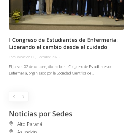
I Congreso de Estudiantes de Enfermería:
Liderando el cambio desde el cuidado
Comunicación UC
,
3 octubre, 2025
C
El jueves 02 de octubre, dio inicio el I Congreso de Estudiantes de
Enfermería, organizado por la Sociedad Científica de…
E
I
Noticias por Sedes
Alto Paraná
Asunción