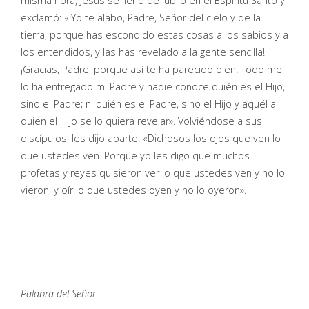
misma hora, Jesús se llenó de júbilo en el Espíritu Santo y
exclamó: «¡Yo te alabo, Padre, Señor del cielo y de la
tierra, porque has escondido estas cosas a los sabios y a
los entendidos, y las has revelado a la gente sencilla!
¡Gracias, Padre, porque así te ha parecido bien! Todo me
lo ha entregado mi Padre y nadie conoce quién es el Hijo,
sino el Padre; ni quién es el Padre, sino el Hijo y aquél a
quien el Hijo se lo quiera revelar». Volviéndose a sus
discípulos, les dijo aparte: «Dichosos los ojos que ven lo
que ustedes ven. Porque yo les digo que muchos
profetas y reyes quisieron ver lo que ustedes ven y no lo
vieron, y oír lo que ustedes oyen y no lo oyeron».
Palabra del Señor