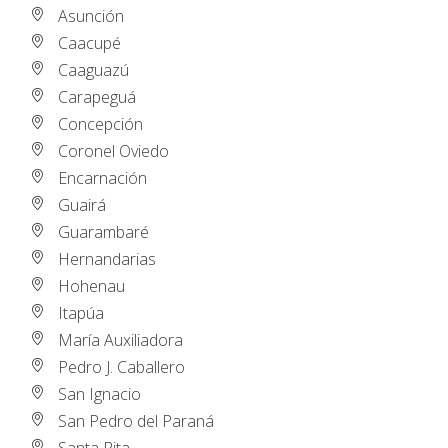
Asunción
Caacupé
Caaguazú
Carapeguá
Concepción
Coronel Oviedo
Encarnación
Guairá
Guarambaré
Hernandarias
Hohenau
Itapúa
María Auxiliadora
Pedro J. Caballero
San Ignacio
San Pedro del Paraná