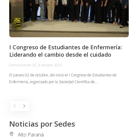
I Congreso de Estudiantes de Enfermería:
Liderando el cambio desde el cuidado
Comunicación UC
,
3 octubre, 2025
C
El jueves 02 de octubre, dio inicio el I Congreso de Estudiantes de
Enfermería, organizado por la Sociedad Científica de…
E
I
Noticias por Sedes
Alto Paraná