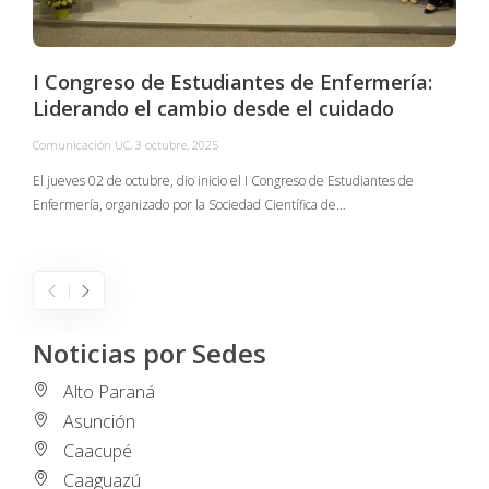
I Congreso de Estudiantes de Enfermería:
Liderando el cambio desde el cuidado
Comunicación UC
,
3 octubre, 2025
C
El jueves 02 de octubre, dio inicio el I Congreso de Estudiantes de
Enfermería, organizado por la Sociedad Científica de…
E
I
Noticias por Sedes
Alto Paraná
Asunción
Caacupé
Caaguazú