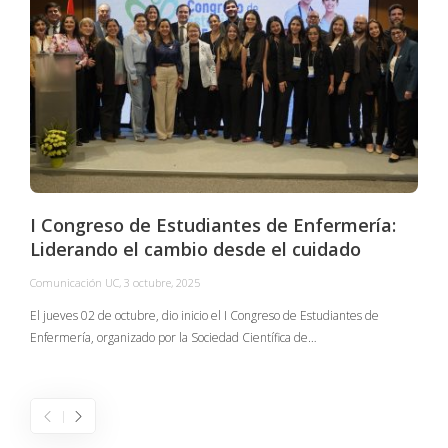
I Congreso de Estudiantes de Enfermería:
Liderando el cambio desde el cuidado
Comunicación UC
,
3 octubre, 2025
C
El jueves 02 de octubre, dio inicio el I Congreso de Estudiantes de
Enfermería, organizado por la Sociedad Científica de…
E
I