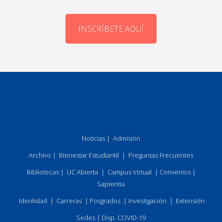
INSCRÍBETE AQUÍ
Noticias
|
Admisión
Archivo
|
Bienestar Estudiantil
|
Preguntas Frecuentes
Bibliotecas
|
UC Abierta
|
Campus Virtual
|
Convenios
|
Sapientia
Identidad
|
Carreras
|
Posgrados
|
Investigación
|
Extensión
Sedes
|
Disp. COVID-19